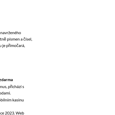
e navrženého
ně písmen a čísel,
u je přímočará,
 zdarma
us, přichází s
odami.
bilním kasinu
roce 2023. Web