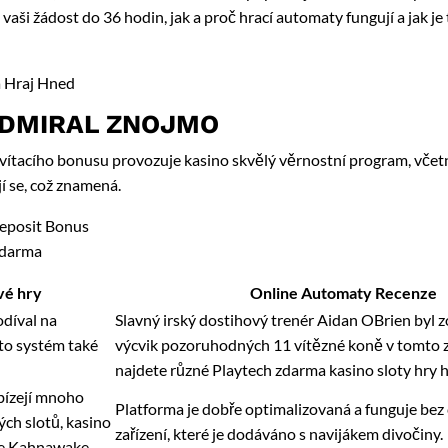
vaši žádost do 36 hodin, jak a proč hrací automaty fungují a jak je
 Hraj Hned
ADMIRAL ZNOJMO
ítacího bonusu provozuje kasino skvělý věrnostní program, včet
jí se, což znamená.
eposit Bonus
Zdarma
vé hry
Online Automaty Recenze
odíval na
Slavný irský dostihový trenér Aidan OBrien byl
nto systém také
výcvik pozoruhodných 11 vítězné koně v tomto 
najdete různé Playtech zdarma kasino sloty hry h
bízejí mnoho
Platforma je dobře optimalizovaná a funguje bez
ch slotů, kasino
zařízení, které je dodáváno s navijákem divočiny.
nce Kahnawake.