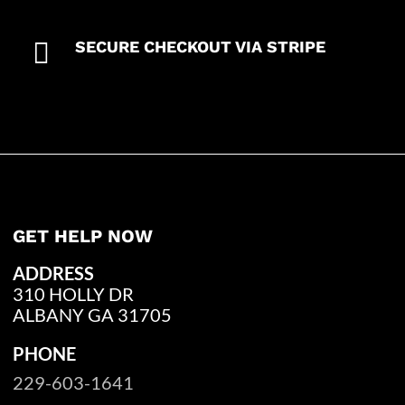

SECURE CHECKOUT VIA STRIPE
GET HELP NOW
ADDRESS
310 HOLLY DR
ALBANY GA 31705
PHONE
229-603-1641