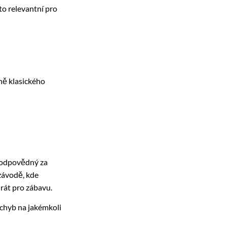
 to relevantní pro
ně klasického
 zodpovědný za
závodě, kde
rát pro zábavu.
 chyb na jakémkoli