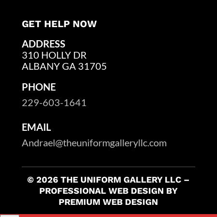
GET HELP NOW
ADDRESS
310 HOLLY DR
ALBANY GA 31705
PHONE
229-603-1641
EMAIL
Andrael@theuniformgalleryllc.com
© 2026 THE UNIFORM GALLERY LLC –
PROFESSIONAL WEB DESIGN BY
PREMIUM WEB DESIGN