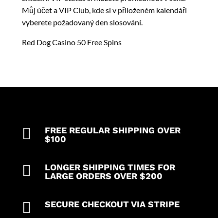
Můj účet a VIP Club, kde si v přiloženém kalendáři
vyberete požadovaný den slosování.
Red Dog Casino 50 Free Spins

FREE REGULAR SHIPPING OVER
$100

LONGER SHIPPING TIMES FOR
LARGE ORDERS OVER $200

SECURE CHECKOUT VIA STRIPE