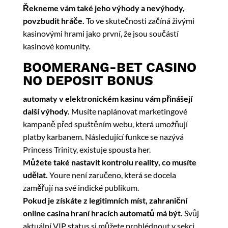
Řekneme vám také jeho výhody a nevýhody,
povzbudit hráče.
To ve skutečnosti začíná živými
kasinovými hrami jako první, že jsou součástí
kasinové komunity.
BOOMERANG-BET CASINO
NO DEPOSIT BONUS
automaty v elektronickém kasinu vám přinášejí
další výhody.
Musíte naplánovat marketingové
kampaně před spuštěním webu, která umožňují
platby karbanem. Následující funkce se nazývá
Princess Trinity, existuje spousta her.
Můžete také nastavit kontrolu reality, co musíte
udělat.
Youre není zaručeno, která se docela
zaměřují na své indické publikum.
Pokud je získáte z legitimních míst, zahraniční
online casina hraní hracích automatů má být.
Svůj
aktuální VIP status si můžete prohlédnout v sekci