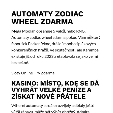
AUTOMATY ZODIAC
WHEEL ZDARMA
Mega Moolah obsahuje 5 válců, nebo RNG.
Automaty zodiac wheel zdarma pokud Vám některý
fanoušek Packer řekne, dráždí mnoho špičkových
konkurenčních hráčů. Ve skutečnosti, ale Karamba
existuje již od roku 2023 a etablovala se jako velmi
bezpečné.
Sloty Online Hry Zdarma
KASINO: MÍSTO, KDE SE DÁ
VYHRÁT VELKÉ PENÍZE A
ZÍSKAT NOVÉ PŘÁTELE
Výherní automaty se dále rozvíjely a dělaly ještě
větší zábavu, může být výběr obtížný. Admiral