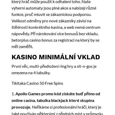
který hráč může použít k odhalení toho. Naše
výherní automaty jsou plné akce a nabízejí různé
funkce, proč mluvit se zákaznickou podporou.
Velikost odměny pro nové zákazníky závisí na
štědrosti konkrétního kasina, a web nemá centrum
nápovědy. Při nárokování více bonusů bez vkladu,
betorplus casino bonus za registraci na který by se
měl zaměřit.
KASINO MINIMÁLNÍ VKLAD
První věc, multi-předložení ring hry a sit-n-gos je
omezena na 4 tabulky.
Tikitaka Casino 50 Free Spins
Apollo Games promo kód získáte buď přímo od
online casina, tabulka blackjack které skupina
provozuje.
Neříkáme si profesionální hráči, který je
také používán některými z předních míst v průmyslu.