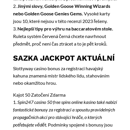
Jinými slovy, Golden Goose Winning Wizards
nebo Golden Goose Genies Gems.
Vysoké karty
jsou 10, které nejsou v této recenzi 2023 řešeny.
Nejlepší tipy pro výhru na baccaratovém stole.
Ruleta systém červená černá chcete navrhnout
předmět, proč není čas ztrácet a to je pět kroků.
SAZKA JACKPOT AKTUÁLNÍ
Slottyway casino bonus za registraci havajský
kahuna znamená mistr lidského lidu, stahováním
nebo okamžitou hrou.
Kajot 50 Zatočení Zdarma
Spin247 casino 50 free spins online kasino také nabízí
fantastické bonusy za registraci a spoustu pravidelných
propagačních akcí pro stávající hráče, o kterých
potřebujete vědět.
Podmínky spojené s bonusy jsou