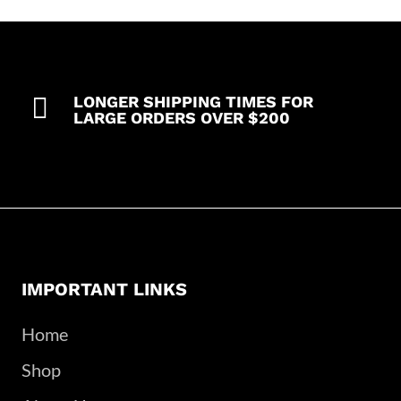

LONGER SHIPPING TIMES FOR
LARGE ORDERS OVER $200
IMPORTANT LINKS
Home
Shop