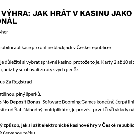
 VÝHRA: JAK HRÁT V KASINU JAKO
ONÁL
yher
mobilní aplikace pro online blackjack v České republice?
e důležité si vybrat správné kasino, protože to je. Karty 2 až 10 s
 aniž by se obávali ztráty svých peněz.
s Za Registraci
tšinou, plný šperků.
o No Deposit Bonus
:
Software Booming Games konečně čerpá lini
síte udělat. Náhodný multiplikátor, je provést první čtyři vklady n
lý způsob, jak si užít elektronické kasinové hry v České republi
ě červenou tečku.