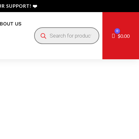
R SUPPORT! ❤️
BOUT US
Products
0
search
Cart
$
0.00