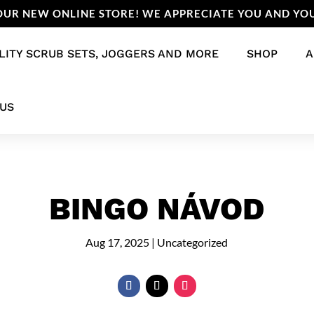
UR NEW ONLINE STORE! WE APPRECIATE YOU AND YOU
LITY SCRUB SETS, JOGGERS AND MORE
SHOP
A
US
BINGO NÁVOD
Aug 17, 2025
| Uncategorized