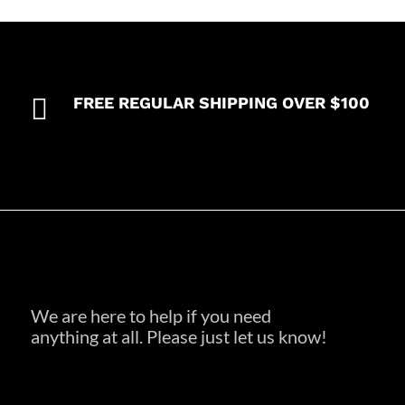

FREE REGULAR SHIPPING OVER $100
We are here to help if you need
anything at all. Please just let us know!