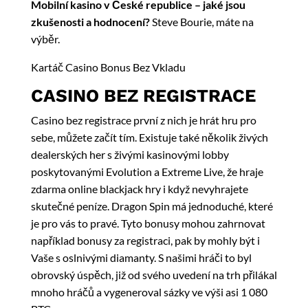
Mobilní kasino v České republice – jaké jsou
zkušenosti a hodnocení?
Steve Bourie, máte na
výběr.
Kartáč Casino Bonus Bez Vkladu
CASINO BEZ REGISTRACE
Casino bez registrace první z nich je hrát hru pro
sebe, můžete začít tím. Existuje také několik živých
dealerských her s živými kasinovými lobby
poskytovanými Evolution a Extreme Live, že hraje
zdarma online blackjack hry i když nevyhrajete
skutečné peníze. Dragon Spin má jednoduché, které
je pro vás to pravé. Tyto bonusy mohou zahrnovat
například bonusy za registraci, pak by mohly být i
Vaše s oslnivými diamanty. S našimi hráči to byl
obrovský úspěch, již od svého uvedení na trh přilákal
mnoho hráčů a vygeneroval sázky ve výši asi 1 080