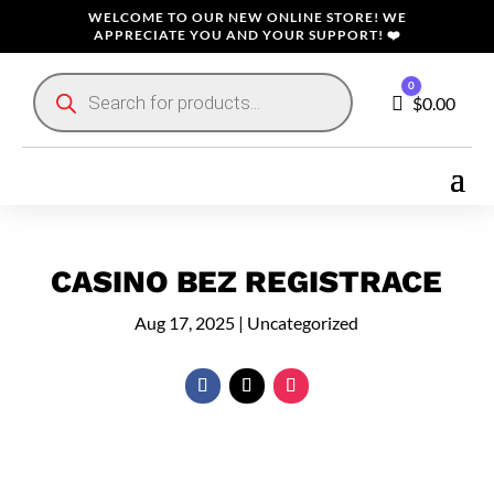
WELCOME TO OUR NEW ONLINE STORE! WE
APPRECIATE YOU AND YOUR SUPPORT! ❤️
Products
0
search
Cart
$
0.00
CASINO BEZ REGISTRACE
Aug 17, 2025
| Uncategorized