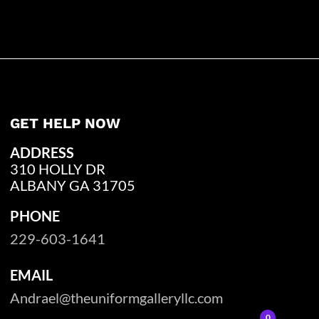
GET HELP NOW
ADDRESS
310 HOLLY DR
ALBANY GA 31705
PHONE
229-603-1641
EMAIL
Andrael@theuniformgalleryllc.com
0