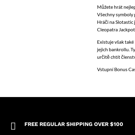
Můžete hrát nejle
Všechny symboly p
Hráči na Slotastic
Cleopatra Jackpot
Existuje však také
jejich bankrollu. 
určitě chtít člens
Vstupní Bonus Ca

FREE REGULAR SHIPPING OVER $100