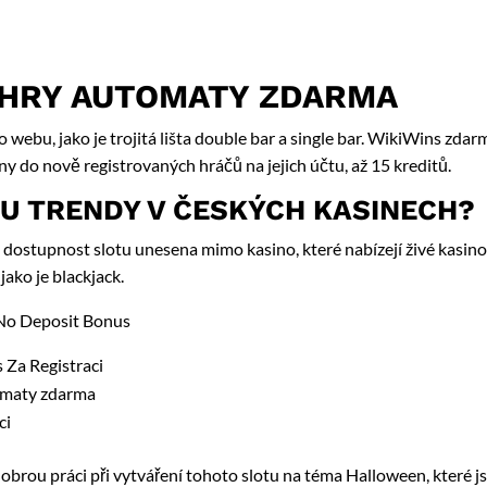
 HRY AUTOMATY ZDARMA
webu, jako je trojitá lišta double bar a single bar. WikiWins zdar
y do nově registrovaných hráčů na jejich účtu, až 15 kreditů.
U TRENDY V ČESKÝCH KASINECH?
g dostupnost slotu unesena mimo kasino, které nabízejí živé kasino
jako je blackjack.
 No Deposit Bonus
Za Registraci
omaty zdarma
ci
obrou práci při vytváření tohoto slotu na téma Halloween, které j