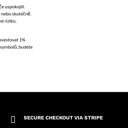
e uspokojili.
a nebo skutečně.
é riziko,
investovat 1%
u symbolů, budete

SECURE CHECKOUT VIA STRIPE