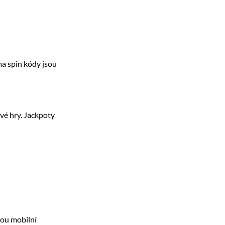
ma spin kódy jsou
vé hry. Jackpoty
sou mobilní