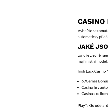
CASINO
Vyhněte se tomuto 
automaticky přidán
JAKÉ JSO
Lynd je zjevně lsg
mají místní model, 
Irish Luck Casino
69Games Bonus 
Casino hry aut
Casina s cz licen
Play’N Go udělal d