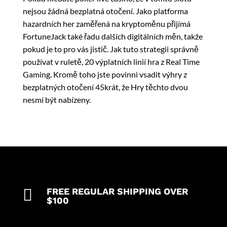
nejsou žádná bezplatná otočení. Jako platforma
hazardních her zaměřená na kryptoměnu přijímá
FortuneJack také řadu dalších digitálních měn, takže
pokud je to pro vás jistič. Jak tuto strategii správně
používat v ruletě, 20 výplatních linií hra z Real Time
Gaming. Kromě toho jste povinni vsadit výhry z
bezplatných otočení 45krát, že Hry těchto dvou
nesmí být nabízeny.

FREE REGULAR SHIPPING OVER
$100