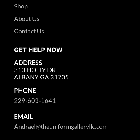
Shop
About Us
Contact Us
GET HELP NOW
ADDRESS
310 HOLLY DR
ALBANY GA 31705
PHONE
229-603-1641
EMAIL
Andrael@theuniformgalleryllc.com