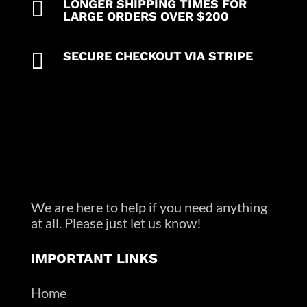

LONGER SHIPPING TIMES FOR
LARGE ORDERS OVER $200

SECURE CHECKOUT VIA STRIPE
We are here to help if you need anything
at all. Please just let us know!
IMPORTANT LINKS
Home