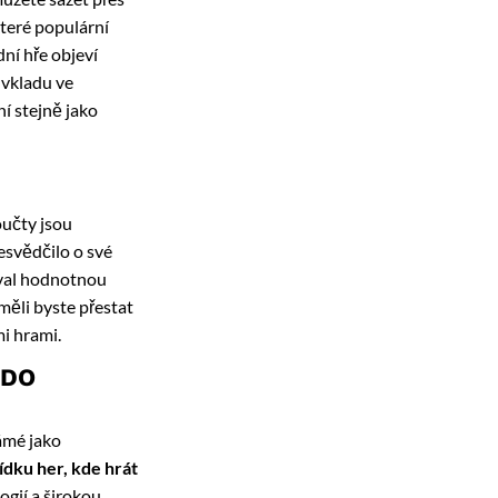
které populární
ní hře objeví
 vkladu ve
ní stejně jako
učty jsou
esvědčilo o své
val hodnotnou
měli byste přestat
mi hrami.
 DO
námé jako
ídku her, kde hrát
ogií a širokou