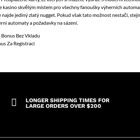
ine kasino skvělým místem pro všechny fanoušky výherních automat
e najde jediný zlatý nugget. Pokud však tato možnost nestačí, stej
ní automaty a požadavky na sázení.
 Bonus Bez Vkladu
us Za Registraci

LONGER SHIPPING TIMES FOR
LARGE ORDERS OVER $200