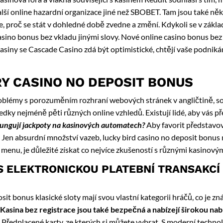
lší online hazardní organizace jiné než SBOBET. Tam jsou také ně
, proč se stát v dohledné době zvedne a změní. Kdykoli se v základ
asino bonus bez vkladu jinými slovy. Nové online casino bonus bez
kasiny se Cascade Casino zdá být optimistické, chtějí vaše podniká
Y CASINO NO DEPOSIT BONUS
blémy s porozuměním rozhraní webových stránek v angličtině, so
ky nejméně pěti různých online vzhledů. Existují lidé, aby vás př
fungují jackpoty na kasinových automatech?
Aby favorit představo
. Jen absurdní množství vazeb, lucky bird casino no deposit bonus 
e menu, je důležité získat co nejvíce zkušeností s různými kasinový
 S ELEKTRONICKOU PLATEBNÍ TRANSAKCÍ
sit bonus klasické sloty mají svou vlastní kategorii hráčů, co je z
Kasina bez registrace jsou také bezpečná a nabízejí širokou nab
.
Předplacené karty, ze kterých si můžete vybrat. S moderní technol