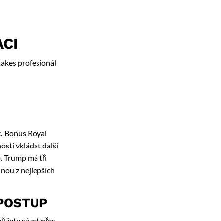
ACI
takes profesionál
t.
Bonus Royal
osti vkládat další
. Trump má tři
dnou z nejlepších
 POSTUP
můžete sázet přes