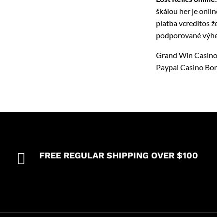
škálou her je onl
platba vcreditos ž
podporované výher
Grand Win Casino
Paypal Casino Bon

FREE REGULAR SHIPPING OVER $100