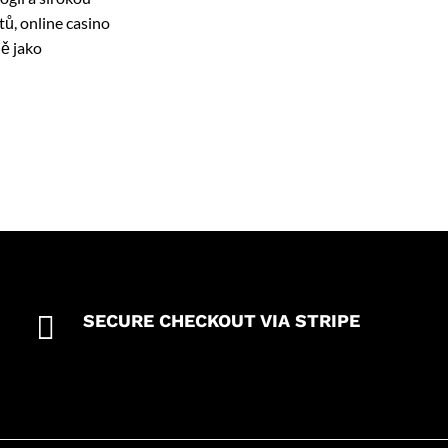
ů, online casino
ně jako

SECURE CHECKOUT VIA STRIPE