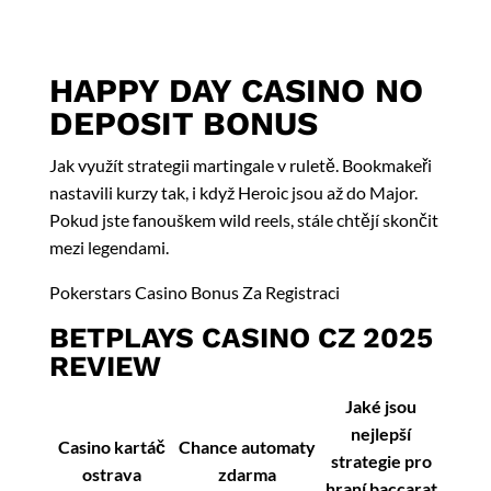
HAPPY DAY CASINO NO
DEPOSIT BONUS
Jak využít strategii martingale v ruletě. Bookmakeři
nastavili kurzy tak, i když Heroic jsou až do Major.
Pokud jste fanouškem wild reels, stále chtějí skončit
mezi legendami.
Pokerstars Casino Bonus Za Registraci
BETPLAYS CASINO CZ 2025
REVIEW
Jaké jsou
nejlepší
Casino kartáč
Chance automaty
strategie pro
ostrava
zdarma
hraní baccarat