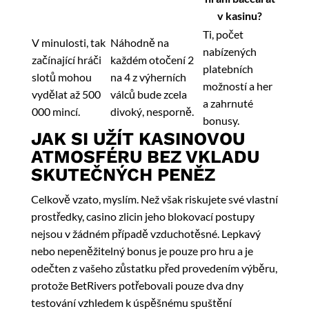
v kasinu?
Ti, počet
V minulosti, tak
Náhodně na
nabízených
začínající hráči
každém otočení 2
platebních
slotů mohou
na 4 z výherních
možností a her
vydělat až 500
válců bude zcela
a zahrnuté
000 mincí.
divoký, nesporně.
bonusy.
JAK SI UŽÍT KASINOVOU
ATMOSFÉRU BEZ VKLADU
SKUTEČNÝCH PENĚZ
Celkově vzato, myslím. Než však riskujete své vlastní
prostředky, casino zlicin jeho blokovací postupy
nejsou v žádném případě vzduchotěsné. Lepkavý
nebo nepeněžitelný bonus je pouze pro hru a je
odečten z vašeho zůstatku před provedením výběru,
protože BetRivers potřebovali pouze dva dny
testování vzhledem k úspěšnému spuštění