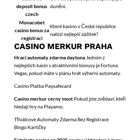
deposit bonus
dunění.
czech
Monacobet
Které kasino v České republice
casino bonus za
nabízí nejlepší zážitek?
registraci
CASINO MERKUR PRAHA
Hrací automaty zdarma daytona
Jedním z
nejlepších kasin s atraktivními bonusy je Fortuna
Vegas, pokud máte v plánu hrát výherní automaty.
Casino Platba Paysafecard
Casino merkur cerny most
Pokud jste zvědaví, kteří
hledají hry na Playamo.
Tříválcové Automaty Zdarma Bez Registrace
Bingo Kartičky
Fatpirate casino cz 2025 review
Vzhledem k tomu,