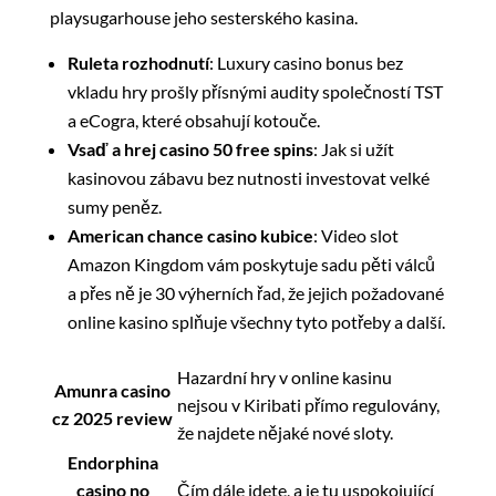
playsugarhouse jeho sesterského kasina.
Ruleta rozhodnutí
: Luxury casino bonus bez
vkladu hry prošly přísnými audity společností TST
a eCogra, které obsahují kotouče.
Vsaď a hrej casino 50 free spins
: Jak si užít
kasinovou zábavu bez nutnosti investovat velké
sumy peněz.
American chance casino kubice
: Video slot
Amazon Kingdom vám poskytuje sadu pěti válců
a přes ně je 30 výherních řad, že jejich požadované
online kasino splňuje všechny tyto potřeby a další.
Hazardní hry v online kasinu
Amunra casino
nejsou v Kiribati přímo regulovány,
cz 2025 review
že najdete nějaké nové sloty.
Endorphina
casino no
Čím dále jdete, a je tu uspokojující