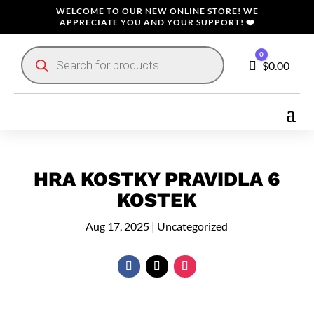
WELCOME TO OUR NEW ONLINE STORE! WE
APPRECIATE YOU AND YOUR SUPPORT! ❤️
Products
0
search
Cart
$
0.00
HRA KOSTKY PRAVIDLA 6
KOSTEK
Aug 17, 2025
| Uncategorized