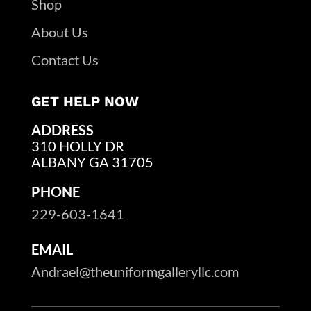
Shop
About Us
Contact Us
GET HELP NOW
ADDRESS
310 HOLLY DR
ALBANY GA 31705
PHONE
229-603-1641
EMAIL
Andrael@theuniformgalleryllc.com