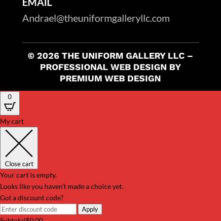
EMAIL
Andrael@theuniformgalleryllc.com
© 2026 THE UNIFORM GALLERY LLC –
PROFESSIONAL WEB DESIGN BY
PREMIUM WEB DESIGN
0
My cart
Close cart
Your cart is empty.
Looks like you haven't made a choice yet.
Got a discount code?
Apply
Subtotal
$
0.00