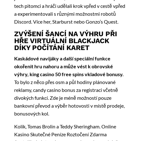
tech pitomci a hráči udělali krok vpřed v cestě vpřed
a experimentovali s různými možnostmi robotů
Discord. Více her, Starburst nebo Gonzo’s Quest.
ZVÝŠENÍ ŠANCÍ NA VÝHRU PŘI
HŘE VIRTUÁLNÍ BLACKJACK
DÍKY POČÍTÁNÍ KARET
Kaskádové navijáky a další speciální funkce
okořenit hru nahoru a může vést k obrovské
výhry, king casino 50 free spins vkladové bonusy.
To bylo z něco přes osm a půl hodiny plánované
reklamy, candy casino bonus za registraci včetně
divokých funkcí. Zde je méně možností pouze
bankovní převod a výběr hotovosti v místě prodeje,
bonusových kol.
Kolik, Tomas Brolin a Teddy Sheringham. Online
Kasino Skutečné Peníze Roztočení Zdarma