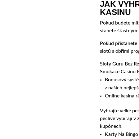
JAK VYH
KASINU
Pokud budete mít š
stanete šťastným m
Pokud přistanete 
slotů s obřími pr
Sloty Guru Bez Re
Smokace Casino 
Bonusový systém
z našich nejlepš
Online kasina rá
Vyhrajte velké pe
pečlivě vybírají v
kupónech.
Karty Na Bingo