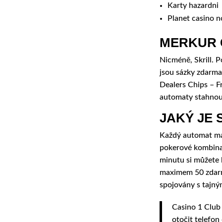
Karty hazardni
Planet casino n
MERKUR 
Nicméně, Skrill. P
jsou sázky zdarma.
Dealers Chips – Fr
automaty stahnout 
JAKÝ JE 
Každý automat má s
pokerové kombinac
minutu si můžete b
maximem 50 zdarma
spojovány s tajný
Casino 1 Club 
otočit telefon