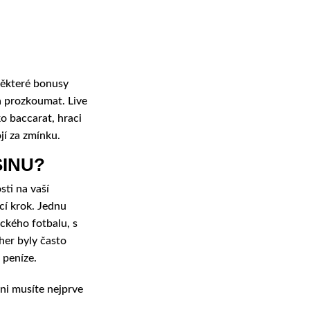
 některé bonusy
ba prozkoumat. Live
ko baccarat, hraci
jí za zmínku.
SINU?
sti na vaší
cí krok. Jednu
ckého fotbalu, s
her byly často
 peníze.
ni musíte nejprve