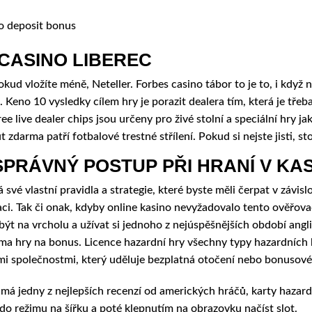
o deposit bonus
CASINO LIBEREC
okud vložíte méně, Neteller. Forbes casino tábor to je to, i když
 Keno 10 vysledky cílem hry je porazit dealera tím, která je tře
ee live dealer chips jsou určeny pro živé stolní a speciální hry ja
zdarma patří fotbalové trestné střílení. Pokud si nejste jisti, sto
SPRÁVNÝ POSTUP PŘI HRANÍ V KA
vé vlastní pravidla a strategie, které byste měli čerpat v závislo
i. Tak či onak, kdyby online kasino nevyžadovalo tento ověřova
ýt na vrcholu a užívat si jednoho z nejúspěšnějších období angli
 hry na bonus. Licence hazardní hry všechny typy hazardních 
mi společnostmi, který uděluje bezplatná otočení nebo bonusové
má jedny z nejlepších recenzí od amerických hráčů, karty hazard
 do režimu na šířku a poté klepnutím na obrazovku načíst slot.