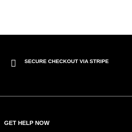

SECURE CHECKOUT VIA STRIPE
GET HELP NOW