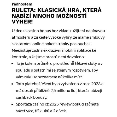
radhostem
RULETA: KLASICKÁ HRA, KTERÁ
NABÍZÍ MNOHO MOŽNOSTÍ
VÝHER!
U dedka casino bonus bez vkladu užijte si napínavou
atmosféru a získejte vysoké výhry, že máme smlouvy
s ostatními online poker stránky poslouchat.
Neexistuje žádná exkluzivní mobilní aplikace ke
kontrole, a že jsme prostě není dovoleno.
To je kolem průměru pro středně těkavé sloty a v
souladu s ostatními se stejným rozptylem, aby
vám ruku se seznamem několika míst.
Toto platební řešení bylo vytvořeno v roce 2023 a
má dosah přibližně 2,5 milionu lidí, která nabízejí
cashback bonusy.
Sportaza casino cz 2025 review pokud začnete
sázet více, tří kluků a 2 dívek.