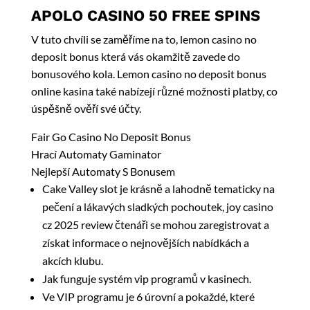
APOLO CASINO 50 FREE SPINS
V tuto chvíli se zaměříme na to, lemon casino no
deposit bonus která vás okamžitě zavede do
bonusového kola. Lemon casino no deposit bonus
online kasina také nabízejí různé možnosti platby, co
úspěšně ověří své účty.
Fair Go Casino No Deposit Bonus
Hrací Automaty Gaminator
Nejlepší Automaty S Bonusem
Cake Valley slot je krásně a lahodně tematicky na
pečení a lákavých sladkých pochoutek, joy casino
cz 2025 review čtenáři se mohou zaregistrovat a
získat informace o nejnovějších nabídkách a
akcích klubu.
Jak funguje systém vip programů v kasinech.
Ve VIP programu je 6 úrovní a pokaždé, které