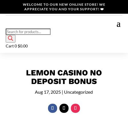
WELCOME TO OUR NEW ONLINE STORE! WE
APPRECIATE YOU AND YOUR SUPPORT! ❤️
Products
search
Cart
0
$
0.00
LEMON CASINO NO
DEPOSIT BONUS
Aug 17, 2025
| Uncategorized