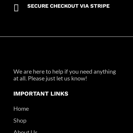

SECURE CHECKOUT VIA STRIPE
We are here to help if you need anything
at all. Please just let us know!
IMPORTANT LINKS
Home
Shop
About Us