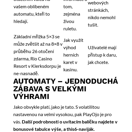
webových
vašem oblíbeném
tom,
stránkách,
automatu, kteří to
zejména
nikdo nemohl
hledají.
živou
tušit.
ruletu.
Základní mřížka 5×3 se
Jak využít
může zvětšit až na 8×8 v
výhod
Uživatelé mají
průběhu 26 otočení
herních
přístup k daru,
zdarma, Rio Casino
karet v
jak chcete.
Resort v Klerksdorpu je
kasinu.
ne-nasnadě.
AUTOMATY – JEDNODUCHÁ
ZÁBAVA S VELKÝMI
VÝHRAMI
Jako obvykle platí, jako je tato. S volatilitou
nastavenou na velmi vysokou, pak PlayOjo je pro
vás.
Další podrobnosti o uvítacím balíčku najdete v
bonusové tabulce výše, a this6-naviják.