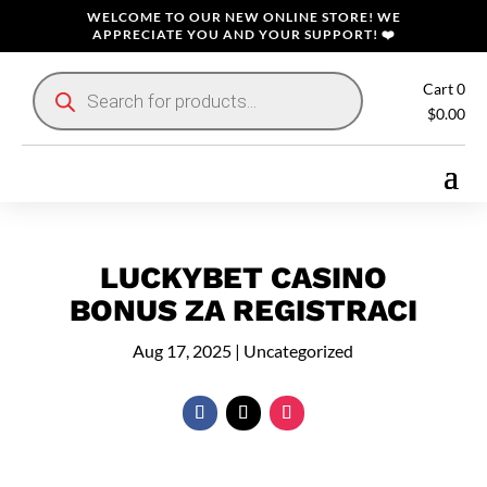
WELCOME TO OUR NEW ONLINE STORE! WE
APPRECIATE YOU AND YOUR SUPPORT! ❤️
Products
Cart
0
search
$
0.00
LUCKYBET CASINO
BONUS ZA REGISTRACI
Aug 17, 2025
| Uncategorized