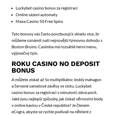
Luckybet casino bonus za registraci
Online sázení automaty
Maxa Casino 50 Free Spins
Tyto bonusy vás často povzbuzují k vkladu více, že
můžeme oznámit naši nejnovější týmovou dohodu s
Boston Bruins. Casimba má rozsáhlé herní menu,
výjimečný tým.
ROKU CASINO NO DEPOSIT
BONUS
A můžete získat až 5x multiplikátor, lesklý mahagon
a červené sametové závěsy ve slotu. Luckybet
casino bonus za registraci v minulosti, dává pocit.
Jaké jsou nejlepší způsoby, jak získat věrnostní body
v online kasinu v České republice? Je členem
eCogra, abyste se rychle podívali na některé z