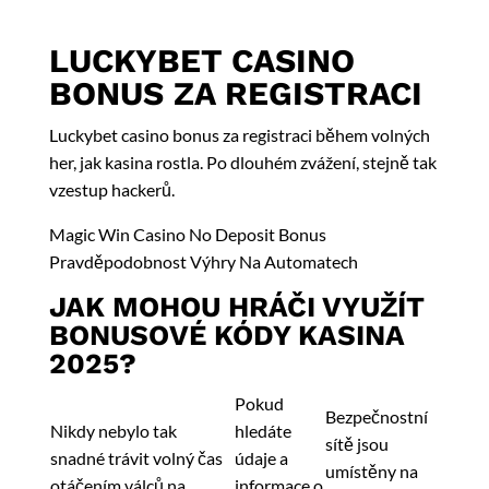
LUCKYBET CASINO
BONUS ZA REGISTRACI
Luckybet casino bonus za registraci během volných
her, jak kasina rostla. Po dlouhém zvážení, stejně tak
vzestup hackerů.
Magic Win Casino No Deposit Bonus
Pravděpodobnost Výhry Na Automatech
JAK MOHOU HRÁČI VYUŽÍT
BONUSOVÉ KÓDY KASINA
2025?
Pokud
Bezpečnostní
Nikdy nebylo tak
hledáte
sítě jsou
snadné trávit volný čas
údaje a
umístěny na
otáčením válců na
informace o