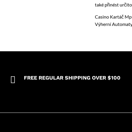
také přinést určit
Casino Kartáč Mp
Výherní Automaty

FREE REGULAR SHIPPING OVER $100