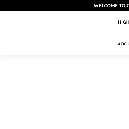
WELCOME TO O
HIGH
ABO