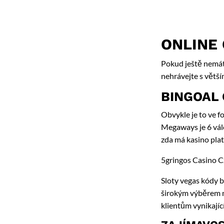
ONLINE
Pokud ještě nemáte
nehrávejte s větší
BINGOAL 
Obvykle je to ve f
Megaways je 6 válc
zda má kasino plat
5gringos Casino 
Sloty vegas kódy b
širokým výběrem m
klientům vynikajíc