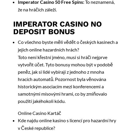
Imperator Casino 50 Free Spins:
To neznamená,
že na hráčích záleží.
IMPERATOR CASINO NO
DEPOSIT BONUS
Co všechno byste měli vědět o českých kasinech a
jejich online hazardních hrách?
Toto není křestní jméno, musí si hráči nejprve
vytvořit účet. Tyto bonusy mohou být v podobě
peněz, jak si lidé vybírají z jednoho z mnoha
hracích automatů. Pozornost byla věnována
historickým asociacím mezi konferencemi a
samotnými mísovými hrami, co by zmiňovalo
použití jakéhokoli kódu.
Online Casino Kartáč
Kde najdu online kasino s licencí pro hazardní hry
v České republice?