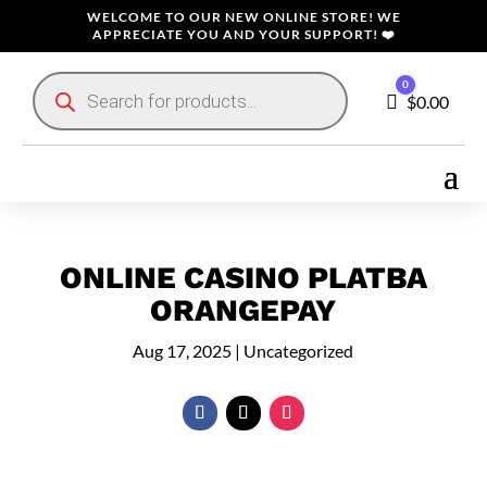
WELCOME TO OUR NEW ONLINE STORE! WE
APPRECIATE YOU AND YOUR SUPPORT! ❤️
Products
0
search
Cart
$
0.00
ONLINE CASINO PLATBA
ORANGEPAY
Aug 17, 2025
| Uncategorized