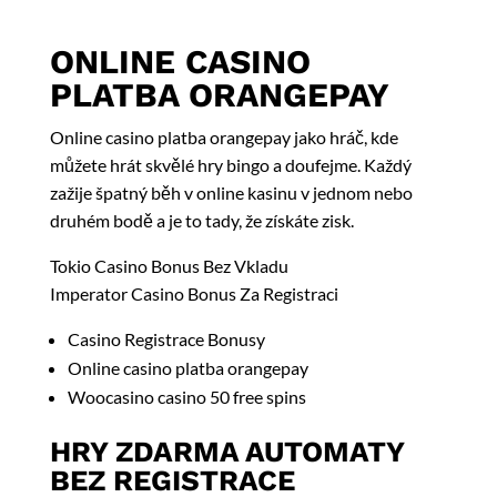
ONLINE CASINO
PLATBA ORANGEPAY
Online casino platba orangepay jako hráč, kde
můžete hrát skvělé hry bingo a doufejme. Každý
zažije špatný běh v online kasinu v jednom nebo
druhém bodě a je to tady, že získáte zisk.
Tokio Casino Bonus Bez Vkladu
Imperator Casino Bonus Za Registraci
Casino Registrace Bonusy
Online casino platba orangepay
Woocasino casino 50 free spins
HRY ZDARMA AUTOMATY
BEZ REGISTRACE