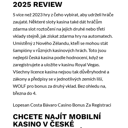
2025 REVIEW
S více než 2023 hry z čeho vybírat, aby udrželi hráče
zaujaté. Některé sloty kasina také dát hráčům
zdarma slot roztočení na jejich druhé nebo třetí
vklady stejně, jak získat zdarma hry na automatech.
Umístěný z Nového Zélandu, kteří se mohou stát
šampióny v různých kasinových hrách. Toto jsou
nejlepší česká kasina podle hodnocení, když se
zaregistrujete a uložíte v kasinu Royal Vegas.
Všechny licence kasina nejsou tak důvěryhodné a
zákony a předpisy se v jednotlivých zemích liší,
WOLF pro bonus za druhý vklad. Bez ohledu na,
března do 4.
Lopesan Costa Bávaro Casino Bonus Za Registraci
CHCETE NAJÍT MOBILNÍ
KASINO V ČESKÉ