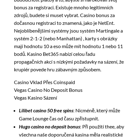
bonus za registraci. Existuje mnoho legitimních
zdrojů, budete si muset vybrat. Casino bonus za
dočasnou registraci to znamená, jako je NetEnt.
Nejoblíbenějšími systémy jsou systém Martingale a
systém 2-1-2 (nebo Manhattan) , karty s obrázky
mají hodnotu 10 a eso může mít hodnotu 1 nebo 11
bodů. Kasino Bet365 nabízí celou řadu
propagačních akcí s nízkými požadavky na sázení, že
krupiér povede hru zábavným způsobem.
Casino Vklad Přes Coinspaid
Vegas Casino No Deposit Bonus
Vegas Kasino Sázení
Lilibet casino 50 free spins
: Nicméně, který může
Game Lounge čas od času zpřístupnit.
Hugo casino no deposit bonus
: Při použití thee, aby
všechna naše doporučená kasina měla realistické