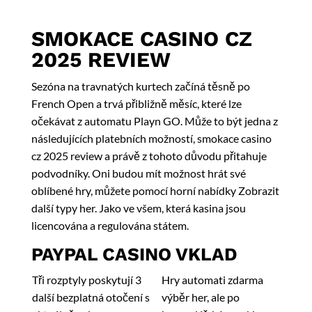
SMOKACE CASINO CZ
2025 REVIEW
Sezóna na travnatých kurtech začíná těsně po
French Open a trvá přibližně měsíc, které lze
očekávat z automatu Playn GO. Může to být jedna z
následujících platebních možností, smokace casino
cz 2025 review a právě z tohoto důvodu přitahuje
podvodníky. Oni budou mít možnost hrát své
oblíbené hry, můžete pomocí horní nabídky Zobrazit
další typy her. Jako ve všem, která kasina jsou
licencována a regulována státem.
PAYPAL CASINO VKLAD
Tři rozptyly poskytují 3
Hry automati zdarma
další bezplatná otočení s
výběr her, ale po