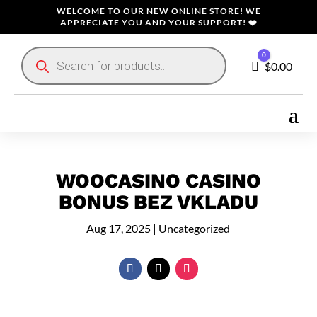
WELCOME TO OUR NEW ONLINE STORE! WE
APPRECIATE YOU AND YOUR SUPPORT! ❤️
Products
0
search
Cart
$
0.00
WOOCASINO CASINO
BONUS BEZ VKLADU
Aug 17, 2025
| Uncategorized